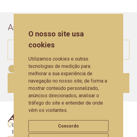
Assine a nossa
Newsletter
O nosso site usa
cookies
Utilizamos cookies e outras
tecnologias de medição para
Aceito as
Políticas de Privacidade
melhorar a sua experiência de
navegação no nosso site, de forma a
CADASTRAR
mostrar conteúdo personalizado,
anúncios direcionados, analisar o
tráfego do site e entender de onde
vêm os visitantes.
BR 470 - Km 207,330 - N° 9653 - São Valentim -
Concordo
Bento Gonçalves - RS