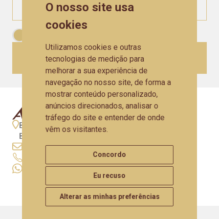
O nosso site usa
cookies
Aceito as
Políticas de Privacidade
Utilizamos cookies e outras
CADASTRAR
tecnologias de medição para
melhorar a sua experiência de
navegação no nosso site, de forma a
mostrar conteúdo personalizado,
anúncios direcionados, analisar o
tráfego do site e entender de onde
BR 470 - Km 207,330 - N° 9653 - São Valentim -
vêm os visitantes.
Bento Gonçalves - RS
artesano@artesano.com.br
Concordo
+55 (54) 3458.3400
+55 (54) 99633-5772
Eu recuso
Alterar as minhas preferências