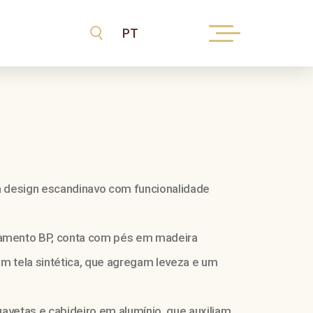
 design escandinavo com funcionalidade
mento BP, conta com pés em madeira
m tela sintética, que agregam leveza e um
avetas e cabideiro em alumínio, que auxiliam