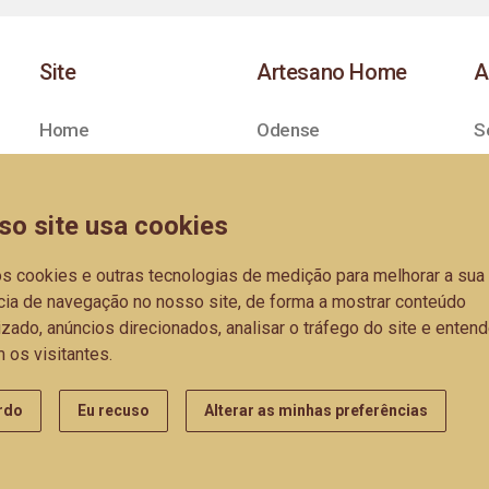
Site
Artesano Home
A
Home
Odense
S
Empresa
Aura
so site usa cookies
Catálogos
Luna
Parceiros
Oslo
os cookies e outras tecnologias de medição para melhorar a sua
cia de navegação no nosso site, de forma a mostrar conteúdo
Blog
Trend
zado, anúncios direcionados, analisar o tráfego do site e entend
 os visitantes.
Complementos
rdo
Eu recuso
Alterar as minhas preferências