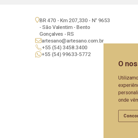
BR 470 - Km 207,330 - N° 9653
- São Valentim - Bento
Gonçalves - RS
artesano@artesano.com.br
+55 (54) 3458.3400
+55 (54) 99633-5772
O nos
Utilizam
experiên
personali
onde vêm
Conco